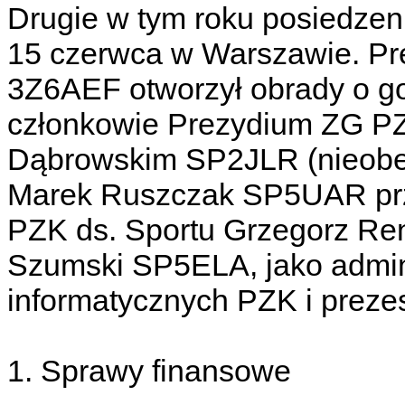
Drugie w tym roku posiedze
15 czerwca w Warszawie. P
3Z6AEF otworzył obrady o go
członkowie Prezydium ZG P
Dąbrowskim SP2JLR (nieobec
Marek Ruszczak SP5UAR prz
PZK ds. Sportu Grzegorz R
Szumski SP5ELA, jako admin
informatycznych PZK i preze
1. Sprawy finansowe