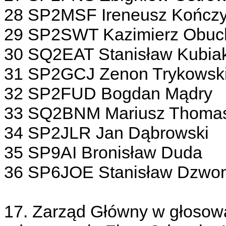
28 SP2MSF Ireneusz Kończ
29 SP2SWT Kazimierz Obuc
30 SQ2EAT Stanisław Kubia
31 SP2GCJ Zenon Trykowsk
32 SP2FUD Bogdan Mądry
33 SQ2BNM Mariusz Thoma
34 SP2JLR Jan Dąbrowski
35 SP9AI Bronisław Duda
36 SP6JOE Stanisław Dzwon
17. Zarząd Główny w głosowa