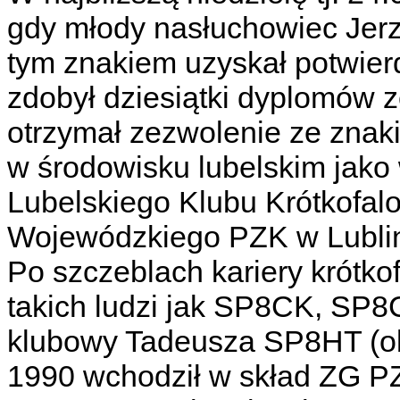
gdy młody nasłuchowiec Jerz
tym znakiem uzyskał potwie
zdobył dziesiątki dyplomów 
otrzymał zezwolenie ze zna
w środowisku lubelskim jako 
Lubelskiego Klubu Krótkofal
Wojewódzkiego PZK w Lublin
Po szczeblach kariery krótkof
takich ludzi jak SP8CK, SP
klubowy Tadeusza SP8HT (ob
1990 wchodził w skład ZG P