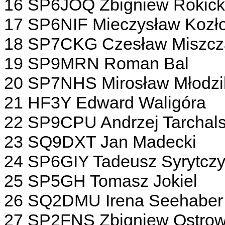
16 SP6JOQ Zbigniew Rokick
17 SP6NIF Mieczysław Kozł
18 SP7CKG Czesław Miszcz
19 SP9MRN Roman Bal
20 SP7NHS Mirosław Młodzi
21 HF3Y Edward Waligóra
22 SP9CPU Andrzej Tarchals
23 SQ9DXT Jan Madecki
24 SP6GIY Tadeusz Syrytcz
25 SP5GH Tomasz Jokiel
26 SQ2DMU Irena Seehaber
27 SP2FNS Zbigniew Ostrow