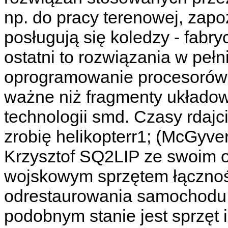
np. do pracy terenowej, zapo
posługują się koledzy - fab
ostatni to rozwiązania w pełn
oprogramowanie procesorów 
ważne niż fragmenty układo
technologii smd. Czasy rdajci
zrobię helikopterr1; (McGyve
Krzysztof SQ2LIP ze swoim
wojskowym sprzętem łącznoś
odrestaurowania samochodu
podobnym stanie jest sprzęt i