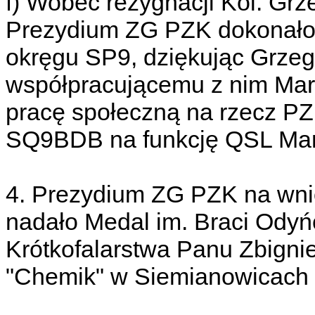
f) Wobec rezygnacji Kol. G
Prezydium ZG PZK dokonało
okręgu SP9, dziękując Grze
współpracującemu z nim Mar
pracę społeczną na rzecz PZK
SQ9BDB na funkcję QSL Ma
4. Prezydium ZG PZK na wni
nadało Medal im. Braci Odyń
Krótkofalarstwa Panu Zbign
"Chemik" w Siemianowicach Śl