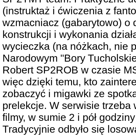
(instruktaż i ćwiczenia z fa
wzmacniacz (gabarytowo) o d
konstrukcji i wykonania dzia
wycieczka (na nóżkach, nie 
Narodowym "Bory Tucholskie
Robert SP2ROB w czasie MSK
więc dzięki temu, kto zaint
zobaczyć i migawki ze spotka
prelekcje. W serwisie trzeba
filmy, w sumie 2 i pół godzin
Tradycyjnie odbyło się losow