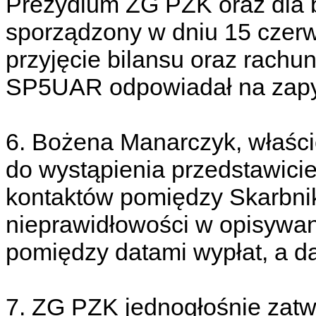
Prezydium ZG PZK oraz dla bi
sporządzony w dniu 15 czer
przyjęcie bilansu oraz rachun
SP5UAR odpowiadał na zapyta
6. Bożena Manarczyk, właści
do wystąpienia przedstawici
kontaktów pomiędzy Skarbni
nieprawidłowości w opisywan
pomiędzy datami wypłat, a d
7. ZG PZK jednogłośnie zatwi