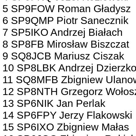
5 SP9FOW Roman Gładysz
6 SP9QMP Piotr Sanecznik
7 SP5IKO Andrzej Białach
8 SP8FB Mirosław Biszczat
9 SQ8JCB Mariusz Ciszak
10 SP8LBK Andrzej Dzierzk
11 SQ8MFB Zbigniew Ulano
12 SP8NTH Grzegorz Wołos
13 SP6NIK Jan Perlak
14 SP6FPY Jerzy Flakowski
15 SP6IXO Zbigniew Małas