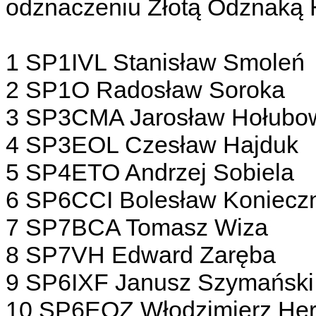
odznaczeniu Złotą Odznaką
1 SP1IVL Stanisław Smoleń
2 SP1O Radosław Soroka
3 SP3CMA Jarosław Hołubo
4 SP3EOL Czesław Hajduk
5 SP4ETO Andrzej Sobiela
6 SP6CCI Bolesław Koniecz
7 SP7BCA Tomasz Wiza
8 SP7VH Edward Zaręba
9 SP6IXF Janusz Szymański
10 SP6EQZ Włodzimierz Her