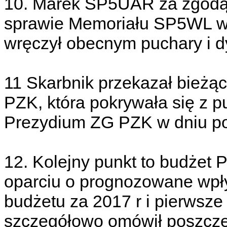
10. Marek SP5UAR za zgodą
sprawie Memoriału SP5WL w
wręczył obecnym puchary i d
11 Skarbnik przekazał bieżąc
PZK, która pokrywała się z p
Prezydium ZG PZK w dniu p
12. Kolejny punkt to budżet
oparciu o prognozowane wpły
budżetu za 2017 r i pierwsze
szczegółowo omówił poszczeg