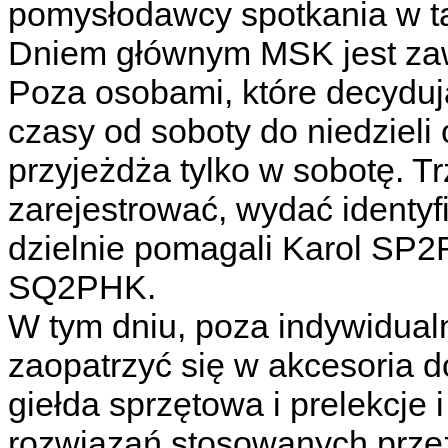
pomysłodawcy spotkania w ta
Dniem głównym MSK jest zaws
Poza osobami, które decyduj
czasy od soboty do niedziel
przyjeżdża tylko w sobotę. T
zarejestrować, wydać identyf
dzielnie pomagali Karol SP
SQ2PHK.
W tym dniu, poza indywidual
zaopatrzyć się w akcesoria 
giełda sprzętowa i prelekcje 
rozwiązań stosowanych przez