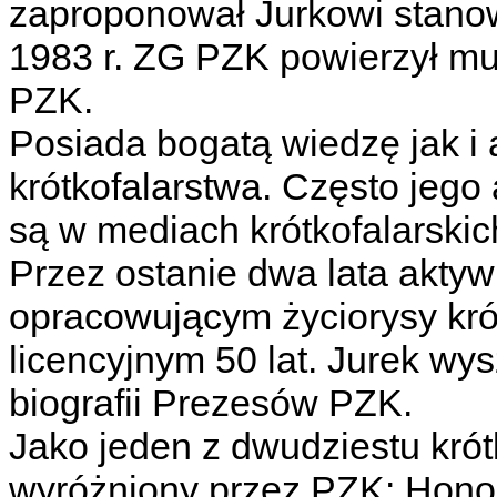
zaproponował Jurkowi stano
1983 r. ZG PZK powierzył mu
PZK.
Posiada bogatą wiedzę jak i
krótkofalarstwa. Często jego
są w mediach krótkofalarskic
Przez ostanie dwa lata aktyw
opracowującym życiorysy kr
licencyjnym 50 lat. Jurek wy
biografii Prezesów PZK.
Jako jeden z dwudziestu krót
wyróżniony przez PZK: Hono