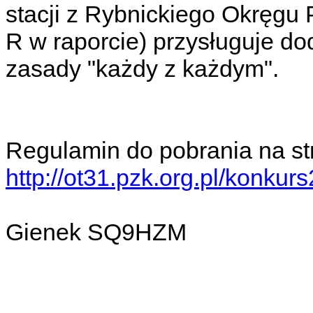
stacji z Rybnickiego Okręgu
R w raporcie) przysługuje do
zasady "każdy z każdym".
Regulamin do pobrania na st
http://ot31.pzk.org.pl/konkur
Gienek SQ9HZM