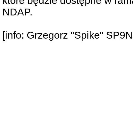
które będzie dostępne w rama
NDAP.
[info: Grzegorz "Spike" SP9N