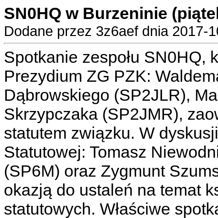
SN0HQ w Burzeninie (piąte
Dodane przez 3z6aef dnia 2017-10
Spotkanie zespołu SN0HQ, k
Prezydium ZG PZK: Waldema
Dąbrowskiego (SP2JLR), Mar
Skrzypczaka (SP2JMR), zao
statutem związku. W dyskusji
Statutowej: Tomasz Niewodni
(SP6M) oraz Zygmunt Szumsk
okazją do ustaleń na temat k
statutowych. Właściwe spotk