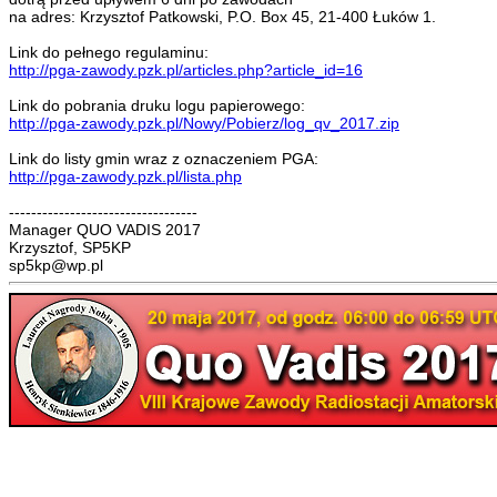
na adres: Krzysztof Patkowski, P.O. Box 45, 21-400 Łuków 1.
Link do pełnego regulaminu:
http://pga-zawody.pzk.pl/articles.php?article_id=16
Link do pobrania druku logu papierowego:
http://pga-zawody.pzk.pl/Nowy/Pobierz/log_qv_2017.zip
Link do listy gmin wraz z oznaczeniem PGA:
http://pga-zawody.pzk.pl/lista.php
----------------------------------
Manager QUO VADIS 2017
Krzysztof, SP5KP
sp5kp@wp.pl