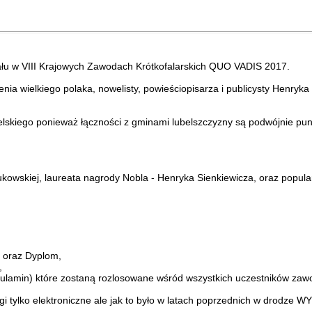
ału w VIII Krajowych Zawodach Krótkofalarskich QUO VADIS 2017.
enia wielkiego polaka, nowelisty, powieściopisarza i publicysty Henryk
lubelskiego ponieważ łączności z gminami lubelszczyzny są podwójnie pu
ukowskiej, laureata nagrody Nobla - Henryka Sienkiewicza, oraz popula
z oraz Dyplom,
,
egulamin) które zostaną rozlosowane wśród wszystkich uczestników zaw
i tylko elektroniczne ale jak to było w latach poprzednich w drodze