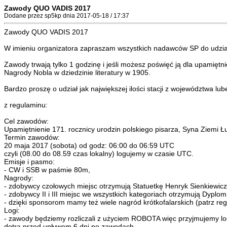
Zawody QUO VADIS 2017
Dodane przez sp5kp dnia 2017-05-18 / 17:37
Zawody QUO VADIS 2017
W imieniu organizatora zapraszam wszystkich nadawców SP do udzi
Zawody trwają tylko 1 godzinę i jeśli możesz poświęć ją dla upamiętni
Nagrody Nobla w dziedzinie literatury w 1905.
Bardzo proszę o udział jak największej ilości stacji z województwa 
z regulaminu:
Cel zawodów:
Upamiętnienie 171. rocznicy urodzin polskiego pisarza, Syna Ziemi Ł
Termin zawodów:
20 maja 2017 (sobota) od godz: 06:00 do 06:59 UTC
czyli (08.00 do 08.59 czas lokalny) logujemy w czasie UTC.
Emisje i pasmo:
- CW i SSB w paśmie 80m,
Nagrody:
- zdobywcy czołowych miejsc otrzymują Statuetkę Henryk Sienkiewic
- zdobywcy II i III miejsc we wszystkich kategoriach otrzymują Dyplom
- dzięki sponsorom mamy też wiele nagród krótkofalarskich (patrz r
Logi:
- zawody będziemy rozliczali z użyciem ROBOTA więc przyjmujemy log
dotrą przed upływem 6 dni po zawodach