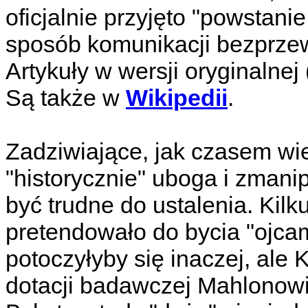
oficjalnie przyjęto "powstani
sposób komunikacji bezprze
Artykuły w wersji oryginalnej 
Są także w
Wikipedii
.
Zadziwiające, jak czasem w
"historycznie" uboga i zman
być trudne do ustalenia. Kil
pretendowało do bycia "ojcam
potoczyłyby się inaczej, ale
dotacji badawczej Mahlonow