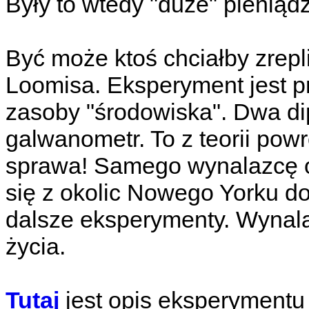
Były to wtedy "duże" pieniąd
Być może ktoś chciałby zrep
Loomisa. Eksperyment jest pr
zasoby "środowiska". Dwa dipo
galwanometr. To z teorii pow
sprawa! Samego wynalazcę o
się z okolic Nowego Yorku do
dalsze eksperymenty. Wynalaz
życia.
Tutaj
jest opis eksperymentu