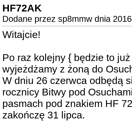
HF72AK
Dodane przez sp8mmw dnia 2016-
Witajcie!
Po raz kolejny { będzie to ju
wyjeżdżamy z żoną do Osuc
W dniu 26 czerwca odbędą si
rocznicy Bitwy pod Osuchami
pasmach pod znakiem HF 72
zakończę 31 lipca.