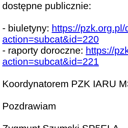
dostępne publicznie:
- biuletyny:
https://pzk.org.p
action=subcat&id=220
- raporty doroczne:
https://p
action=subcat&id=221
Koordynatorem PZK IARU MS
Pozdrawiam