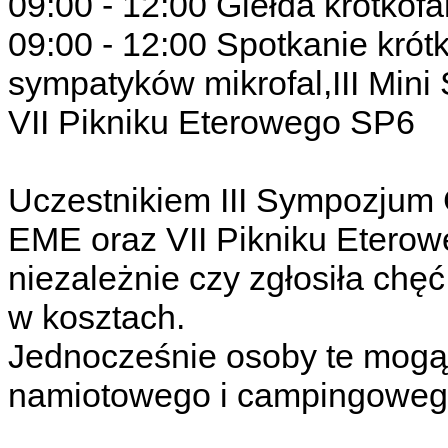
09:00 - 12:00 Giełda krótkofa
09:00 - 12:00 Spotkanie krót
sympatyków mikrofal,III Min
VII Pikniku Eterowego SP6
Uczestnikiem III Sympozjum G
EME oraz VII Pikniku Etero
niezależnie czy zgłosiła chę
w kosztach.
Jednocześnie osoby te mogą 
namiotowego i campingoweg