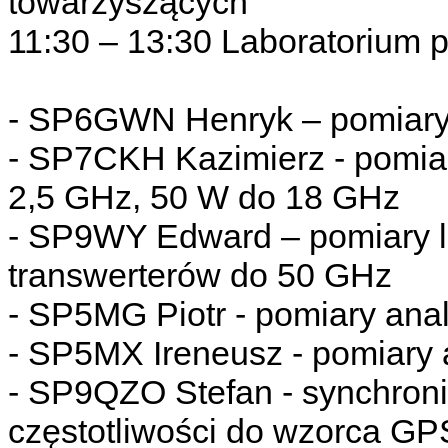
towarzyszących
11:30 – 13:30 Laboratorium
- SP6GWN Henryk – pomiary
- SP7CKH Kazimierz - pomia
2,5 GHz, 50 W do 18 GHz
- SP9WY Edward – pomiary l
transwerterów do 50 GHz
- SP5MG Piotr - pomiary ana
- SP5MX Ireneusz - pomiary
- SP9QZO Stefan - synchroni
częstotliwości do wzorca G