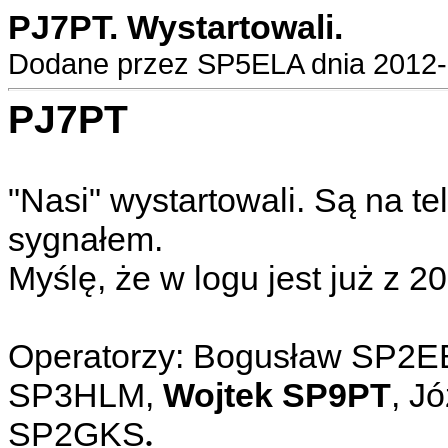
PJ7PT. Wystartowali.
Dodane przez SP5ELA dnia 2012-0
PJ7PT
"Nasi" wystartowali. Są na te
sygnałem.
Myślę, że w logu jest już z 20
Operatorzy: Bogusław SP2E
SP3HLM,
Wojtek SP9PT
, J
SP2GKS
.