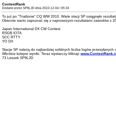
ContestRank
Dodane przez SP9LJD dnia 2010-12-04 / 05:34
To już po "Triatlonie" CQ WW 2010. Wiele stacji SP osiągnęło rezul
Obecnie warto zapoznać się z najnowszymi rezultatami zawodów z 2
Japan International DX CW Contest
RSGB IOTA
SCC RTTY
YO DX
Stacje SP należą do najbardziej solidnych liczba logów przesyłanych
Wkrótce kolejne wyniki. Teraz wystarczy kliknąć
www.ContestRank.
73 Leszek SP9LJD