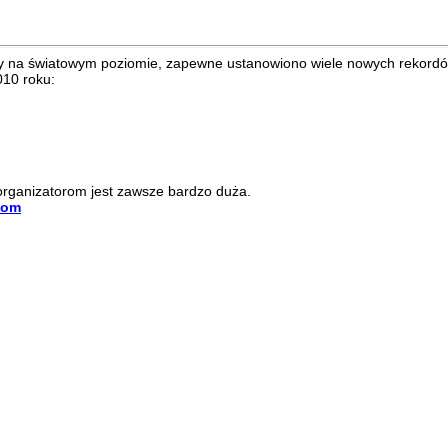
taty na światowym poziomie, zapewne ustanowiono wiele nowych rekord
010 roku:
 organizatorom jest zawsze bardzo duża.
com