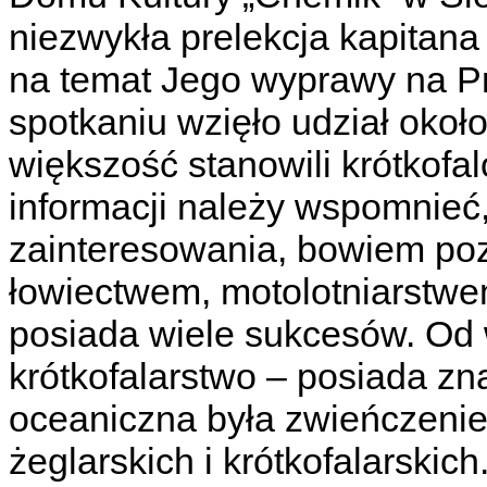
niezwykła prelekcja kapitan
na temat Jego wyprawy na P
spotkaniu wzięło udział oko
większość stanowili krótkof
informacji należy wspomnieć
zainteresowania, bowiem poz
łowiectwem, motolotniarstwe
posiada wiele sukcesów. Od w
krótkofalarstwo – posiada 
oceaniczna była zwieńczeni
żeglarskich i krótkofalarski