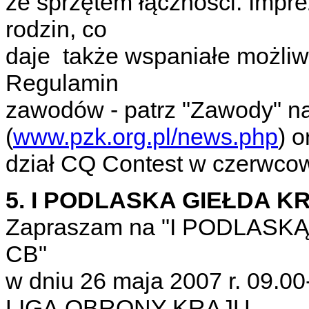
ze sprzętem łączności. Impr
rodzin, co
daje także wspaniałe możliw
Regulamin
zawodów - patrz "Zawody" n
(
www.pzk.org.pl/news.php
) o
dział CQ Contest w czerwc
5. I PODLASKA GIEŁDA 
Zapraszam na "I PODLAS
CB"
w dniu 26 maja 2007 r. 09.0
LIGĄ OBRONY KRAJU.