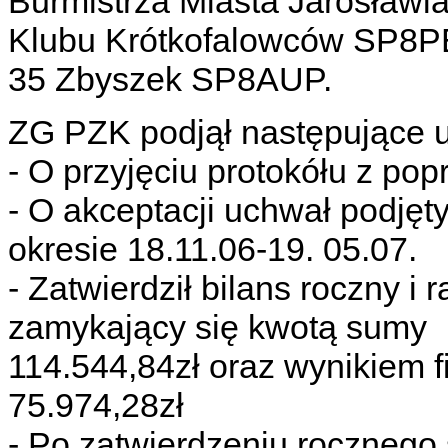
Burmistrza Miasta Jarosław
Klubu Krótkofalowców SP8P
35 Zbyszek SP8AUP.
ZG PZK podjął następujące 
- O przyjęciu protokółu z po
- O akceptacji uchwał podję
okresie 18.11.06-19. 05.07.
- Zatwierdził bilans roczny 
zamykający się kwotą sumy
114.544,84zł oraz wynikiem
75.974,28zł
- Po zatwierdzeniu roczneg