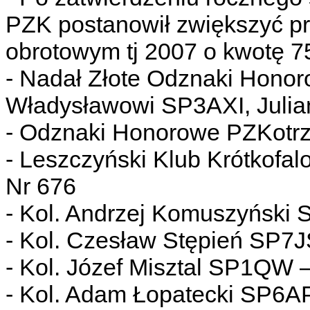
PZK postanowił zwiększyć p
obrotowym tj 2007 o kwotę 7
- Nadał Złote Odznaki Hono
Władysławowi SP3AXI, Juli
- Odznaki Honorowe PZKotr
- Leszczyński Klub Krótkof
Nr 676
- Kol. Andrzej Komuszyński
- Kol. Czesław Stępień SP7
- Kol. Józef Misztal SP1QW 
- Kol. Adam Łopatecki SP6A