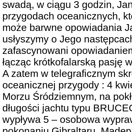
swadą, w ciągu 3 godzin, Ja
przygodach oceanicznych, któ
może barwne opowiadania Jan
usłyszymy o Jego następcach
zafascynowani opowiadaniem
łącząc krótkofalarską pasję
A zatem w telegraficznym skr
oceanicznej przygody : 4 kwie
Morzu Śródziemnym, na pokł
długości jachtu typu BRUC
wypływa 5 – osobowa wypraw
pokonaniu Gibraltaru, Mader