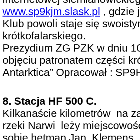
www.sp9kjm.slask.pl
, gdzie 
Klub powoli staje się swoist
krótkofalarskiego.
Prezydium ZG PZK w dniu 10
objęciu patronatem części kr
Antarktica” Opracował : SP
8. Stacja HF 500 C.
Kilkanaście kilometrów na z
rzeki Narwi leży miejscowo
sobie hetman Jan Klemens Br