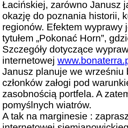
Łacińskiej, zarówno Janusz j
okazję do poznania historii, 
regionów. Efektem wyprawy j
tytułem „Pokonać Horn”, gdzi
Szczegóły dotyczące wyprawy
internetowej
www.bonaterra.p
Janusz planuje we wrześniu b
członków załogi pod warunk
zasobnością portfela. A zate
pomyślnych wiatrów.
A tak na marginesie : zapra
internetowej siemianowickie