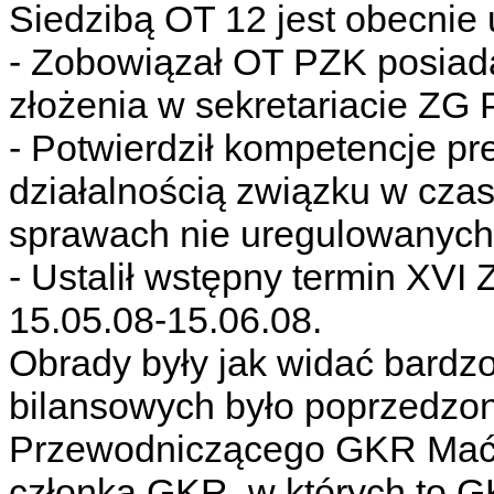
Siedzibą OT 12 jest obecnie 
- Zobowiązał OT PZK posia
złożenia w sekretariacie Z
- Potwierdził kompetencje p
działalnością związku w cza
sprawach nie uregulowanych
- Ustalił wstępny termin XV
15.05.08-15.06.08.
Obrady były jak widać bardz
bilansowych było poprzedzo
Przewodniczącego GKR Ma
członka GKR, w których to G