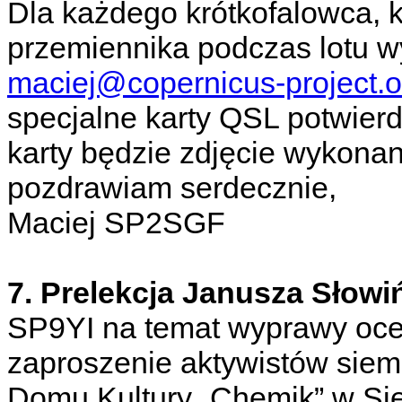
Dla każdego krótkofalowca, k
przemiennika podczas lotu w
maciej@copernicus-project.o
specjalne karty QSL potwier
karty będzie zdjęcie wykonan
pozdrawiam serdecznie,
Maciej SP2SGF
7. Prelekcja Janusza Słowi
SP9YI na temat wyprawy ocea
zaproszenie aktywistów sie
Domu Kultury „Chemik” w Sie