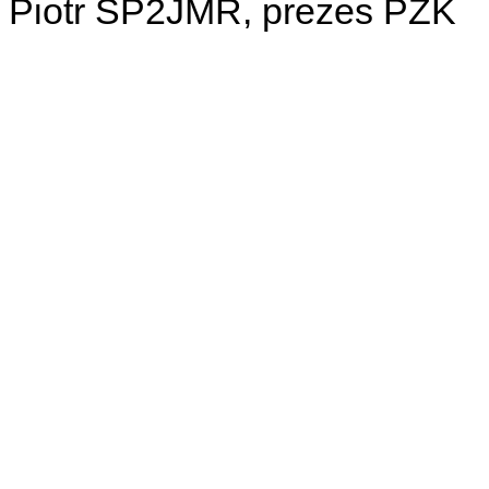
Piotr SP2JMR, prezes PZK