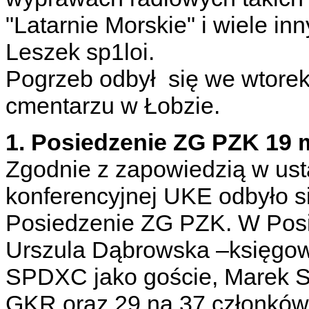
"Latarnie Morskie" i wiele i
Leszek sp1loi.
Pogrzeb odbył się we wtorek
cmentarzu w Łobzie.
1. Posiedzenie ZG PZK 19 
Zgodnie z zapowiedzią w ust
konferencyjnej UKE odbyło s
Posiedzenie ZG PZK. W Posie
Urszula Dąbrowska –księg
SPDXC jako goście, Marek SP
GKR oraz 29 na 37 członków