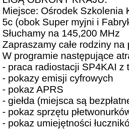
Miejsce: Ośrodek Szkolenia 
5c (obok Super myjni i Fabryk
Słuchamy na 145,200 MHz
Zapraszamy całe rodziny na 
W programie następujące atr
- praca radiostacji SP4KAI 
- pokazy emisji cyfrowych
- pokaz APRS
- giełda (miejsca są bezpłatn
- pokaz sprzętu płetwonurkó
- pokaz umiejętności łucznik