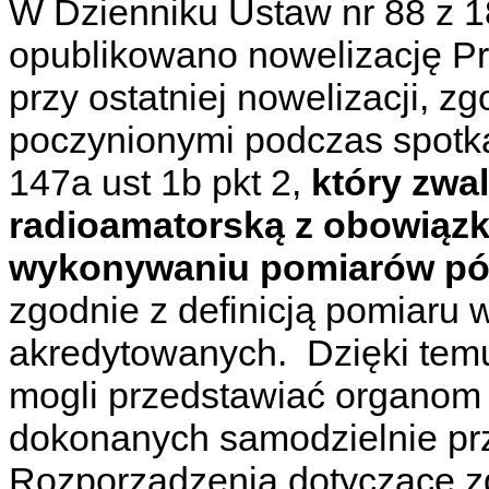
W Dzienniku Ustaw nr 88 z 1
opublikowano nowelizację P
przy ostatniej nowelizacji, z
poczynionymi podczas spotkan
147a ust 1b pkt 2,
który zwa
radioamatorską z obowiązk
wykonywaniu pomiarów pó
zgodnie z definicją pomiaru w
akredytowanych. Dzięki temu
mogli przedstawiać organom
dokonanych samodzielnie prz
Rozporządzenia dotyczące zg