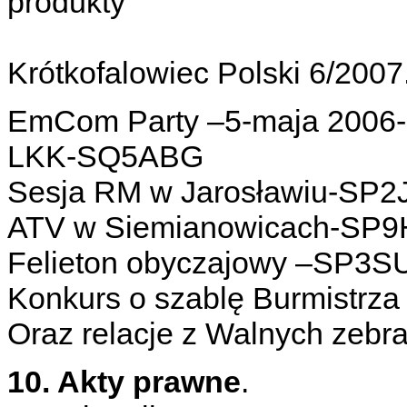
produkty
Krótkofalowiec Polski 6/2007
EmCom Party –5-maja 200
LKK-SQ5ABG
Sesja RM w Jarosławiu-SP
ATV w Siemianowicach-SP
Felieton obyczajowy –SP3S
Konkurs o szablę Burmistr
Oraz relacje z Walnych zebra
10. Akty prawne
.