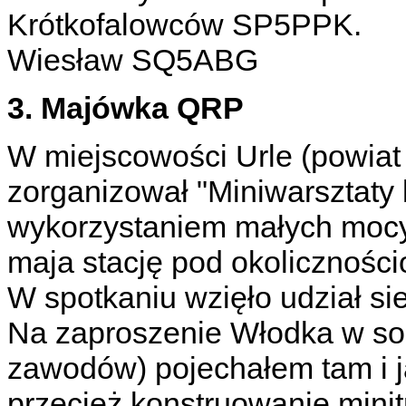
Krótkofalowców SP5PPK.
Wiesław SQ5ABG
3. Majówka QRP
W miejscowości Urle (powi
zorganizował "Miniwarsztaty 
wykorzystaniem małych mocy
maja stację pod okolicznoś
W spotkaniu wzięło udział s
Na zaproszenie Włodka w so
zawodów) pojechałem tam i 
przecież konstruowanie mini