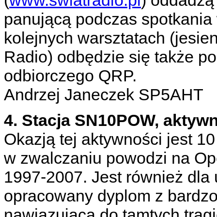
(
www.swiatradio.pl
) oddadzą
panującą podczas spotkania 
kolejnych warsztatach (jesie
Radio) odbędzie się także p
odbiorczego QRP.
Andrzej Janeczek SP5AHT
4. Stacja SN10POW, aktywna
Okazją tej aktywności jest 1
w zwalczaniu powodzi na Op
1997-2007. Jest również dla 
opracowany dyplom z bardzo
nawiązująca do tamtych trag