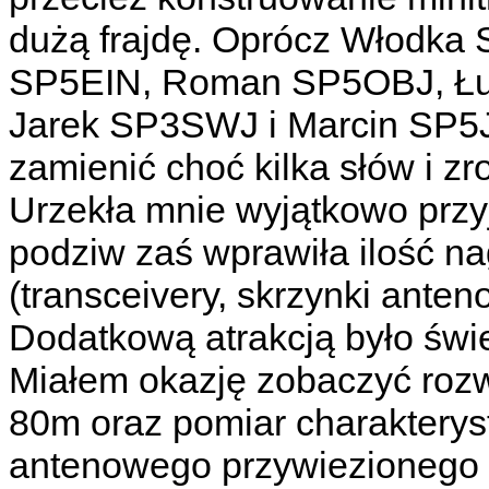
dużą frajdę. Oprócz Włodka 
SP5EIN, Roman SP5OBJ, Łu
Jarek SP3SWJ i Marcin SP5
zamienić choć kilka słów i z
Urzekła mnie wyjątkowo przy
podziw zaś wprawiła ilość 
(transceivery, skrzynki anten
Dodatkową atrakcją było świ
Miałem okazję zobaczyć rozw
80m oraz pomiar charakterys
antenowego przywiezionego