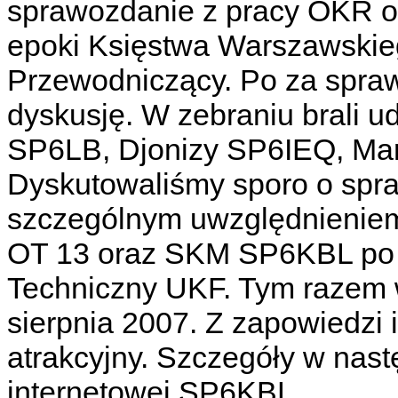
sprawozdanie z pracy OKR od
epoki Księstwa Warszawski
Przewodniczący. Po za spraw
dyskusję. W zebraniu brali ud
SP6LB, Djonizy SP6IEQ, Ma
Dyskutowaliśmy sporo o spr
szczególnym uwzględnienie
OT 13 oraz SKM SP6KBL po r
Techniczny UKF. Tym razem 
sierpnia 2007. Z zapowiedzi 
atrakcyjny. Szczegóły w nast
internetowej SP6KBL.