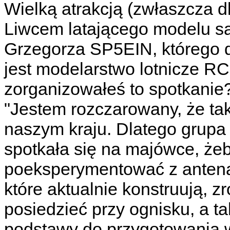
Wielką atrakcją (zwłaszcza d
Liwcem latającego modelu s
Grzegorza SP5EIN, którego d
jest modelarstwo lotnicze R
zorganizowałeś to spotkani
"Jestem rozczarowany, że ta
naszym kraju. Dlatego grup
spotkała się na majówce, że
poeksperymentować z antena
które aktualnie konstruują, z
posiedzieć przy ognisku, a t
podstawy do przygotowania 