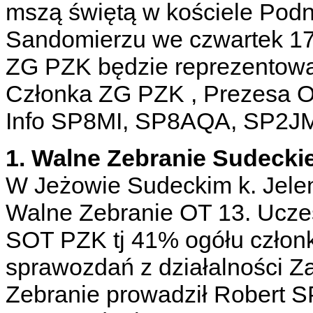
mszą świętą w kościele Podn
Sandomierzu we czwartek 17 
ZG PZK będzie reprezentow
Członka ZG PZK , Prezesa O
Info SP8MI, SP8AQA, SP2J
1. Walne Zebranie Sudecki
W Jeżowie Sudeckim k. Jelen
Walne Zebranie OT 13. Uczes
SOT PZK tj 41% ogółu człon
sprawozdań z działalności 
Zebranie prowadził Robert 