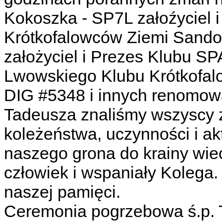
Kokoszka - SP7L załoźyciel 
Krótkofalowców Ziemi Sando
założyciel i Prezes Klubu 
Lwowskiego Klubu Krótkofa
DIG #5348 i innych renomowa
Tadeusza znaliśmy wszyscy z 
koleżeństwa, uczynności i akt
naszego grona do krainy wi
człowiek i wspaniały Kolega
naszej pamięci.
Ceremonia pogrzebowa ś.p. 