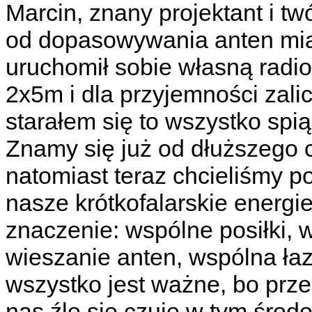
Marcin, znany projektant i t
od dopasowywania anten miał
uruchomił sobie własną radios
2x5m i dla przyjemności zali
starałem się to wszystko spi
Znamy się już od dłuższego 
natomiast teraz chcieliśmy 
nasze krótkofalarskie energi
znaczenie: wspólne posiłki,
wieszanie anten, wspólna łaz
wszystko jest ważne, bo prze
nas źle się czuje w tym śro