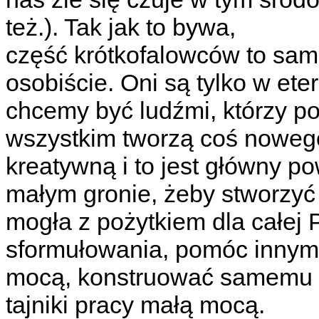
też.). Tak jak to bywa,
część krótkofalowców to samo
osobiście. Oni są tylko w ete
chcemy być ludźmi, którzy p
wszystkim tworzą coś nowego
kreatywną i to jest główny p
małym gronie, żeby stworzyć
mogła z pożytkiem dla całej P
sformułowania, pomóc inny
mocą, konstruować samemu s
tajniki pracy małą mocą.