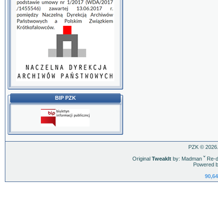
BIP PZK
PZK © 2026.
Original
TweakIt
by: Madman
ˇ
Re-d
Powered b
90,64