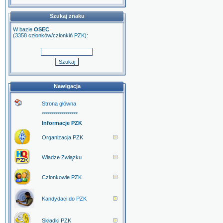
Szukaj znaku
W bazie
OSEC
(3358 członków/członkiń PZK):
Nawigacja
Strona główna
******************
Informacje PZK
Organizacja PZK
Władze Związku
Członkowie PZK
Kandydaci do PZK
Składki PZK