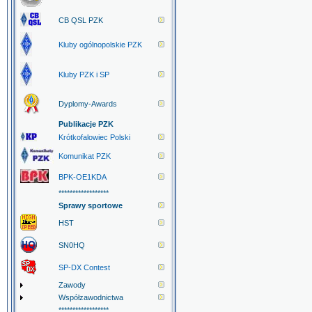
CB QSL PZK
Kluby ogólnopolskie PZK
Kluby PZK i SP
Dyplomy-Awards
Publikacje PZK
Krótkofalowiec Polski
Komunikat PZK
BPK-OE1KDA
******************
Sprawy sportowe
HST
SN0HQ
SP-DX Contest
Zawody
Współzawodnictwa
******************