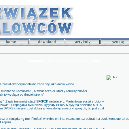
Komunikat PZK - 14.04.2021 zapis audio-wideo
e
został eksperymentalnie zapisany jako audio-wideo.
słuchacze Komunikatu, a zwłaszcza ci, którzy robili łączności
 to wygląda od drugiej strony".
alny". Zapis transmisji stacji SP0PZK nadającej z Mariantowa został zrobiony
zawie*. Propagacja była niezła, sygnały SP0PZK były na poziomie 59+15 -
 SP0PZK nie jest zbyt dobrą anteną do łączności krajowych, bo jest zbyt
zez przeglądarkę (np. Firefox) w trybie on-line, można go też pobrać na dysk komputera i 
t zapisu.