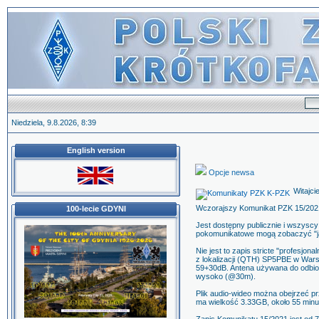
Niedziela, 9.8.2026, 8:39
English version
Opcje newsa
Witajci
Wczorajszy Komunikat PZK 15/2021 
100-lecie GDYNI
Jest dostępny publicznie i wszyscy 
pokomunikatowe mogą zobaczyć "jak
Nie jest to zapis stricte "profesjon
z lokalizacji (QTH) SP5PBE w Wars
59+30dB. Antena używana do odbioru
wysoko (@30m).
Plik audio-wideo można obejrzeć pr
ma wielkość 3.33GB, około 55 minu