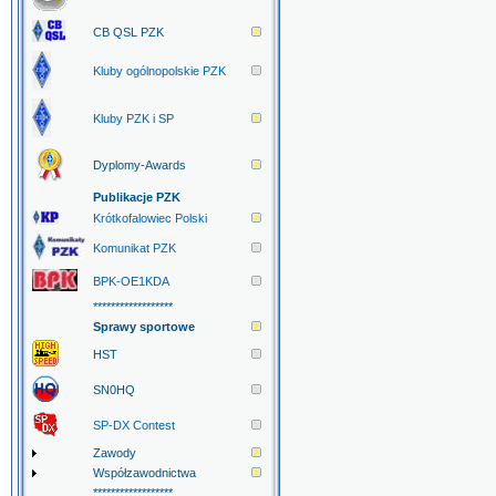
CB QSL PZK
Kluby ogólnopolskie PZK
Kluby PZK i SP
Dyplomy-Awards
Publikacje PZK
Krótkofalowiec Polski
Komunikat PZK
BPK-OE1KDA
******************
Sprawy sportowe
HST
SN0HQ
SP-DX Contest
Zawody
Współzawodnictwa
******************