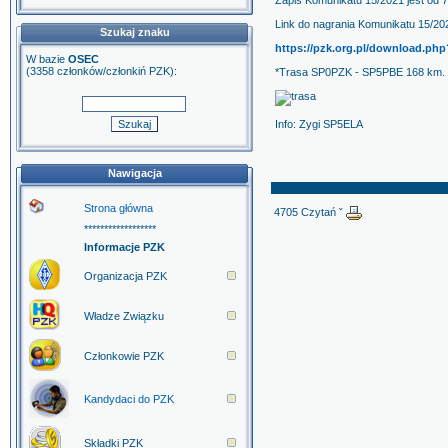
Zapis Komunikatu 15/2021 jest od 
Link do nagrania Komunikatu 15/20
Szukaj znaku
https://pzk.org.pl/download.ph
W bazie
OSEC
(3358 członków/członkiń PZK):
*Trasa SP0PZK - SP5PBE 168 km.
Info: Zygi SP5ELA
Nawigacja
Strona główna
4705 Czytań ˇ
******************
Informacje PZK
Organizacja PZK
Władze Związku
Członkowie PZK
Kandydaci do PZK
Składki PZK