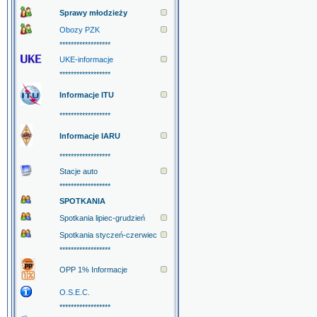
Sprawy młodzieży
Obozy PZK
******************
UKE-informacje
******************
Informacje ITU
******************
Informacje IARU
******************
Stacje auto
******************
SPOTKANIA
Spotkania lipiec-grudzień
Spotkania styczeń-czerwiec
******************
OPP 1% Informacje
O.S.E.C.
******************