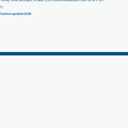
7 minuty (brak początku, a zapis QSOs pokomunikatowych jest od SP1-SP7.
21:
p?action=get&id=2139