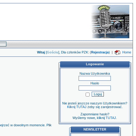
Witaj
[
Gościu
], Dla członków PZK: (
Rejestracja
)
|
Home
Logowanie
Nazwa Użytkownika
Hasło
Nie jesteś jeszcze naszym Użytkownikiem?
Kilknij TUTAJ
żeby się zarejestrować.
Zapomniane hasło?
Wyślemy nowe, kliknij
TUTAJ
.
obejrzeć w dowolnym momencie. Plik
NEWSLETTER