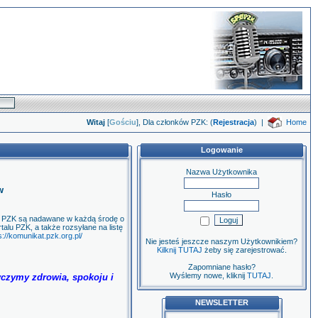
Witaj
[
Gościu
], Dla członków PZK: (
Rejestracja
)
|
Home
Logowanie
Nazwa Użytkownika
w
Hasło
y PZK są nadawane w każdą środę o
alu PZK, a także rozsyłane na listę
s://komunikat.pzk.org.pl/
Nie jesteś jeszcze naszym Użytkownikiem?
Kilknij TUTAJ
żeby się zarejestrować.
Zapomniane hasło?
Wyślemy nowe, kliknij
TUTAJ
.
yczymy zdrowia, spokoju i
NEWSLETTER