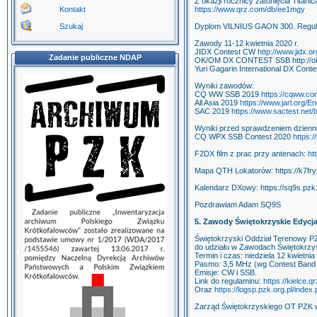
Z okazji rocznicy zatonięcia Tita
Kontakt
https://www.qrz.com/db/ee1mgy
Szukaj
Dyplom VILNIUS GAON 300. Regula
Zawody 11-12 kwietnia 2020 r.
JIDX Contest CW
http://www.jidx.or
Zadanie publiczne NDAP
OK/OM DX CONTEST SSB http://ok
Yuri Gagarin International DX Contes
Wyniki zawodów:
CQ WW SSB 2019
https://cqww.com
All Asia 2019
https://www.jarl.org/
SAC 2019
https://www.sactest.net/
Wyniki przed sprawdzeniem dzienn
CQ WPX SSB Contest 2020
https:
F2DX film z prac przy antenach:
ht
Mapa QTH Lokatorów: https://k7fry
Kalendarz DXowy: https://sq9s.pzk
Pozdrawiam Adam SQ9S
5. Zawody Świętokrzyskie Edycj
Świętokrzyski Oddział Terenowy P
do udziału w Zawodach Świętokrzy
Termin i czas: niedziela 12 kwietnia
Pasmo: 3,5 MHz (wg Contest Band 
Emisje: CW i SSB.
Link do regulaminu:
https://kielce
Oraz
https://logsp.pzk.org.pl/ind
Zarząd Świętokrzyskiego OT PZK 