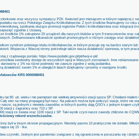
088401
, członkowie oraz wszyscy sympatycy PZK. Kwiecień jest miesiącem w którym najwięcej z na
odatku na rzecz Polskiego Związku Krótkofalowców. Z tych środków finansujemy co roku 
zemiennikową, spotkania służące promocji regionów Polski i krótkofalarstwa oraz integracji ś
dsięwzięć zgodnie z Ustawą.
 ze środków 1% zakupiono 20 urządzeń dla naszych klubów w tym 9 transceiverów oraz c
tenowych. Dofinansowano kilkanaście spotkań promocyjnych o różnym zasięgu oraz działalno
dkom syndrom polskiego klubu krótkofalowców, w którym pracuje się na bardzo starym l
storii. Wsparcia z Waszej strony potrzebuje także nasza działalność sportowa, w tym prac
staj z rządowego portalu: https://www.podatki.gov.pl/pit/twoj-e-pit/
 i umożliwia swobodny dostęp do wszystkich opcji w Waszych zeznaniach. Inne reklamowane
 darowizny z 1% na różne podmioty nie zawsze zgodne z wolą podatnika.
ą działalność swoim 1% w ubiegłych latach dziękujemy i prosimy o następne środki.
kofalowców KRS 0000088401
u lat 80. ub. wieku i nie pamiętam tak wielkiej aktywności stacji spoza SP. Chwilami miałem 
Cały eter na miarę propagacji był nasz. Na palcach można było policzyć stacje, które nie s
nasze, są jednymi z niewielu zawodów, w których punkty dają QSO's z jednym krajem czyli
00 stacji z zagranicy oraz 710 z SP.
00 stacji ze świata oraz 1100 stacji z SP. Taki wynik czyni nasze zawody zbliżone do 
 ilościowy rekord wszechczasów.
yśmy byli w innym okresie propagacyjnym. Niestety pasmo 10 praktycznie nie istniało. Mił
ająca się 15 - tka.
dwa czynniki. Jednym jest pandemia i związane z nią ograniczenia w poruszaniu się i dzięki 