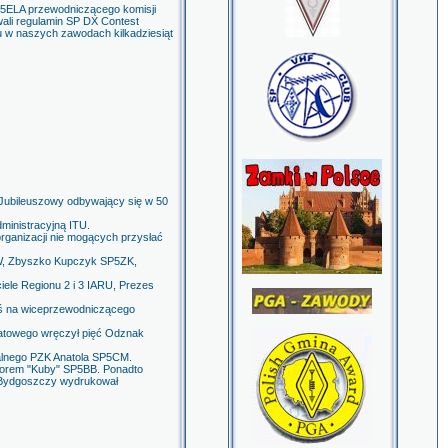
P5ELA przewodniczącego komisji
li regulamin SP DX Contest
łu w naszych zawodach kilkadziesiąt
s Jubileuszowy odbywający się w 50
ministracyjną ITU.
organizacji nie mogących przysłać
QW, Zbyszko Kupczyk SP5ZK,
iele Regionu 2 i 3 IARU, Prezes
aś na wiceprzewodniczącego
iatowego wręczył pięć Odznak
alnego PZK Anatola SP5CM.
dzorem "Kuby" SP5BB. Ponadto
w Bydgoszczy wydrukował