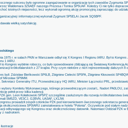
egorocznego sukcesu było ogromne zaangażowanie w organizację tych zawodów Zygmunta S
zez Waldemara 3Z6AEF naszego Prezesa i Tomka SP5UAF. Koledzy Ci nie tylko dopracowa
 choć istotnych niejasności, lecz wykonali ogromną akcję promocyjną zapraszając do udzia
rganizacyjnej i informatycznej wykonali Zygmunt SP5ELA i Jacek SQ5BPF.
dawała wielką satysfakcję.
 polskiego
etnia 1975 r. w salach PKiN w Warszawie odbył się X Kongres I Regionu IARU. Był to Kongre
onu 1 IARU.
 to Kongres wybitnie roboczy, co było spowodowane zbliżającą się Światową Konferencją Ad
nizacji krótkofalarskich z 27 krajów. Przy czym niektóre z nich reprezentowały dalszych 8 
res byli: Zdzisław Bieńkowski SP6LB, Zbigniew Cielecki SP5PA, Zbigniew Kłosowski SP4B
of Mirosław SP9MM.
n. Sekretarz Generalny ITU, Przewodniczący HQ IARU, Minister Łączności PRL, przedstawic
się wybory Komitetu Wykonawczego, którego przewodniczącym został L. Nadort PA0LOU, z
cję pełnił przez kilka kadencji.
ZK gen. Leon Kołatkowski SP5PZ szczególnie zasłużonym dla rozwoju krótkofalarstwa św
zymali SM5ZD, VE3CJ, G2BVN, UA3AF, LX1JW.
ongresu prowadził zespół członków PZK pod kierownictwem ówczesnego sekretarza gener
acja okolicznościowa SP0IARU zainstalowana w hotelu "Polonia". Oczywiście pod stałym na
azji odbywającego się Kongresu oraz okolicznościowy datownik. Natomiast Oddział PZK 
y z nadrukiem.
ilustracje