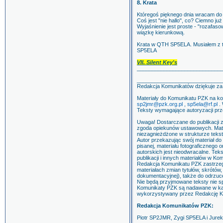
8. Krata
Któregoś pięknego dnia wracam do
Coś jest "nie hallo", co? Ciemno ju
Wyjaśnienie jest proste - "rozafaso
wiązkę kierunkową.
Krata w QTH SP5ELA. Musiałem z ty
SP5ELA
VII. Silent Key's
____________________________
____________________________
Redakcja Komunikatów dziękuje z
Materiały do Komunikatu PZK na kol
sp2jmr@pzk.org.pl
,
sp5ela@rf.pl
. 
Teksty wymagające autoryzacji prze
Uwaga! Dostarczane do publikacji 
zgoda opiekunów ustawowych. Materi
niezagnieżdżone w strukturze tekst
Autor przekazując swój materiał do
pisanej, materiału fotograficznego 
autorskich jest nieodwracalne. Tek
publikacji i innych materiałów w Ko
Redakcja Komunikatu PZK zastrzeg
materiałach zmian tytułów, skrótów
dokumentacyjnej), także do odrzuc
Nie będą przyjmowane teksty nie 
Komunikaty PZK są nadawane w każd
wykorzystywany przez Redakcję Kr
Redakcja Komunikatów PZK:
Piotr SP2JMR, Zygi SP5ELA i Jure