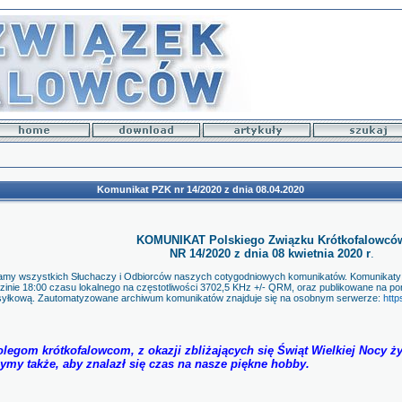
Komunikat PZK nr 14/2020 z dnia 08.04.2020
KOMUNIKAT Polskiego Związku Krótkofalowcó
NR 14/2020 z dnia 08 kwietnia 2020 r
.
amy wszystkich Słuchaczy i Odbiorców naszych cotygodniowych komunikatów. Komunikat
zinie 18:00 czasu lokalnego na częstotliwości 3702,5 KHz +/- QRM, oraz publikowane na port
yłkową. Zautomatyzowane archiwum komunikatów znajduje się na osobnym serwerze:
http
egom krótkofalowcom, z okazji zbliżających się Świąt Wielkiej Nocy ż
ymy także, aby znalazł się czas na nasze piękne hobby.