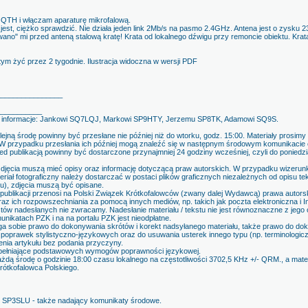
 QTH i włączam aparaturę mikrofalową.
ż jest, ciężko sprawdzić. Nie działa jeden link 2Mb/s na pasmo 2.4GHz. Antena jest o zysku 23
wano" mi przed anteną stalową kratę! Krata od lokalnego dźwigu przy remoncie obiektu. Krata
m żyć przez 2 tygodnie. Ilustracja widoczna w wersji PDF
________________
___________
a informacje: Jankowi SQ7LQJ, Markowi SP9HTY, Jerzemu SP8TK, Adamowi SQ9S.
ejną środę powinny być przesłane nie później niż do wtorku, godz. 15:00. Materiały prosim
W przypadku przesłania ich później mogą znaleźć się w następnym środowym komunikacie cz
d publikacją powinny być dostarczone przynajmniej 24 godziny wcześniej, czyli do poniedzia
zdjęcia muszą mieć opisy oraz informację dotyczącą praw autorskich. W przypadku wizerun
ał fotograficzny należy dostarczać w postaci plików graficznych niezależnych od opisu tek
u), zdjęcia muszą być opisane.
 publikacji przenosi na Polski Związek Krótkofalowców (zwany dalej Wydawcą) prawa autorski
oraz ich rozpowszechniania za pomocą innych mediów, np. takich jak poczta elektroniczna i I
stów nadesłanych nie zwracamy. Nadesłanie materiału / tekstu nie jest równoznaczne z jeg
munikatach PZK i na na portalu PZK jest nieodpłatne.
a sobie prawo do dokonywania skrótów i korekt nadsyłanego materiału, także prawo do d
, poprawek stylistyczno-językowych oraz do usuwania usterek innego typu (np. terminologi
enia artykułu bez podania przyczyny.
spełniające podstawowych wymogów poprawności językowej.
ą środę o godzinie 18:00 czasu lokalnego na częstotliwości 3702,5 KHz +/- QRM., a materi
ótkofalowca Polskiego.
k SP3SLU - także nadający komunikaty środowe.