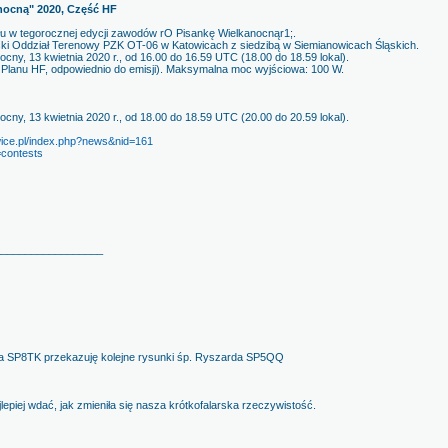
nocną" 2020, Część HF
łu w tegorocznej edycji zawodów rO Pisankę Wielkanocnąr1;.
ąski Oddział Terenowy PZK OT-06 w Katowicach z siedzibą w Siemianowicach Śląskich.
ocny, 13 kwietnia 2020 r., od 16.00 do 16.59 UTC (18.00 do 18.59 lokal).
Planu HF, odpowiednio do emisji). Maksymalna moc wyjściowa: 100 W.
ocny, 13 kwietnia 2020 r., od 18.00 do 18.59 UTC (20.00 do 20.59 lokal).
wice.pl/index.php?news&nid=161
=contests
__________________
rka SP8TK przekazuję kolejne rysunki śp. Ryszarda SP5QQ
epiej wdać, jak zmieniła się nasza krótkofalarska rzeczywistość.