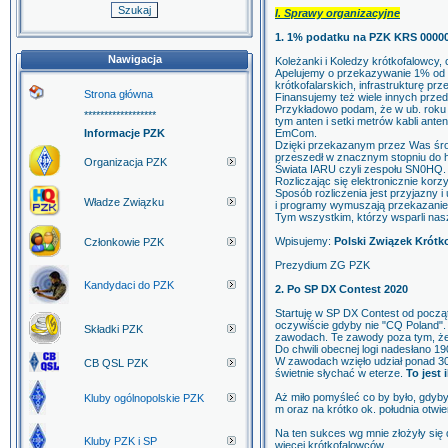
I. Sprawy organizacyjne
1. 1% podatku na PZK KRS 0000
Nawigacja
Koleżanki i Koledzy krótkofalowcy
Apelujemy o przekazywanie 1% od p
krótkofalarskich, infrastrukturę pr
Strona główna
Finansujemy też wiele innych prze
Przykładowo podam, że w ub. roku
******************
tym anten i setki metrów kabli an
Informacje PZK
EmCom.
Dzięki przekazanym przez Was śro
przeszedł w znacznym stopniu do hi
Organizacja PZK
Świata IARU czyli zespołu SN0HQ.
Rozliczając się elektronicznie korzy
Sposób rozliczenia jest przyjazny
Władze Związku
i programy wymuszają przekazanie
Tym wszystkim, którzy wsparli nasz
Wpisujemy:
Polski Związek Krót
Członkowie PZK
Prezydium ZG PZK
Kandydaci do PZK
2. Po SP DX Contest 2020
Startuję w SP DX Contest od początk
oczywiście gdyby nie "CQ Poland". 
Składki PZK
zawodach. Te zawody poza tym, że 
Do chwili obecnej logi nadesłano 19
W zawodach wzięło udział ponad 30
CB QSL PZK
świetnie słychać w eterze.
To jest
Aż miło pomyśleć co by było, gdyb
Kluby ogólnopolskie PZK
m oraz na krótko ok. południa otwier
Na ten sukces wg mnie złożyły się 
Kluby PZK i SP
więcej krótkofalowców.