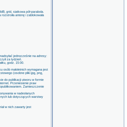
dB, grid, siatkowa pół-parabola.
 rozstroiła antenę i zablokowała
y nadsyłać jednocześnie na adresy:
yli za tydzień.
łku, godz. 15:00.
ku osób małoletnich wymagana jest
stowego (osobne pliki jpg, png,
e do publikacji utworu w formie
nternet. Przeniesienie praw
o opublikowaniem. Zamieszczenie
okonywania w nadesłanych
cznych lub dotyczących warstwy
ał w nich zawarty jest