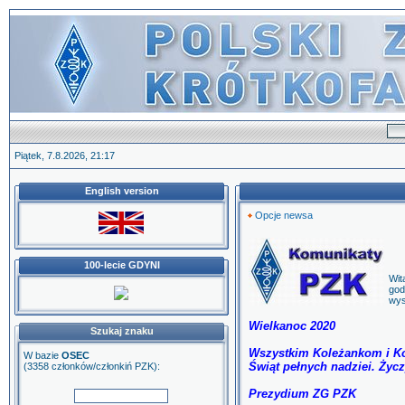
Piątek, 7.8.2026, 21:17
English version
Opcje newsa
100-lecie GDYNI
Wit
god
wys
Wielkanoc 2020
Szukaj znaku
Wszystkim Koleżankom i Kol
W bazie
OSEC
Świąt pełnych nadziei. Życz
(3358 członków/członkiń PZK):
Prezydium ZG PZK