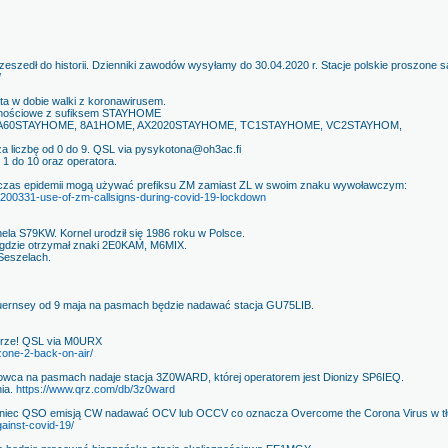
szedł do historii. Dzienniki zawodów wysyłamy do 30.04.2020 r. Stacje polskie proszone
/
ta w dobie walki z koronawirusem.
cznościowe z sufiksem STAYHOME
A60STAYHOME, 8A1HOME, AX2020STAYHOME, TC1STAYHOME, VC2STAYHOM,
iczbę od 0 do 9. QSL via pysykotona@oh3ac.fi
1 do 10 oraz operatora.
czas epidemii mogą używać prefiksu ZM zamiast ZL w swoim znaku wywoławczym:
g/200331-use-of-zm-callsigns-during-covid-19-lockdown
a S79KW. Kornel urodził się 1986 roku w Polsce.
, gdzie otrzymał znaki 2E0KAM, M6MIX.
Seszelach.
Guernsey od 9 maja na pasmach będzie nadawać stacja GU75LIB.
erze! QSL via M0URX
one-2-back-on-air/
lowca na pasmach nadaje stacja 3Z0WARD, której operatorem jest Dionizy SP6IEQ.
ia.
https://www.qrz.com/db/3z0ward
oniec QSO emisją CW nadawać OCV lub OCCV co oznacza Overcome the Corona Virus w tł
ainst-covid-19/