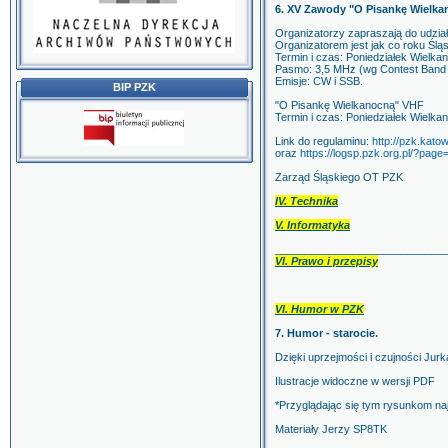
6. XV Zawody "O Pisankę Wielka
Organizatorzy zapraszają do udzia
Organizatorem jest jak co roku Śl
Termin i czas: Poniedziałek Wielkan
Pasmo: 3,5 MHz (wg Contest Band 
Emisje: CW i SSB.
BIP PZK
"O Pisankę Wielkanocną" VHF
Termin i czas: Poniedziałek Wielkan
Link do regulaminu:
http://pzk.kato
oraz
https://logsp.pzk.org.pl/?page
Zarząd Śląskiego OT PZK
IV. Technika
V. Informatyka
____________________________
VI. Prawo i przepisy
VI. Humor w PZK
7. Humor - starocie.
Dzięki uprzejmości i czujności Ju
Ilustracje widoczne w wersji PDF
*Przyglądając się tym rysunkom najl
Materiały Jerzy SP8TK