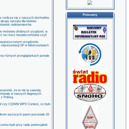
Polecamy
s rozlicza się z naszych dochodów.
zakupy sprzętu dla klubów
rodowisk radioamatorów.
ałe mnóstwo drobnych urządzeń, w
ść na rzecz bezpieczeństwa czyli
ub wypożyczonym urządzeniu
a reprezentacji SP w Mistrzostwach
 na różnych przeglądarkach portale
wrażenie, że to nie te zawody,
tartowały w naszych flagowych
 z Polską.
CQWW czy CQWW WPX Contest, co było
ośnikom wyższych pasm pozostało 20
czemu było przy radiu potencjalnie