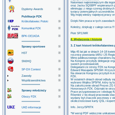
Natomiast najistotniejszym dla t
oraz Jacka SQ5BPF wspieranych pr
eliminując z niego szereg drobnych
Dyplomy-Awards
tysięcy potencjalnych uczestników.
Wg mojej wiedzy najwięcej pracy o
Publikacje PZK
Dzięki Nim praca w tych zawodach 
Krótkofalowiec Polski
Koledzy, dziękuję z całego serca !!!
Komunikat PZK
Piotr SP2JMR
BPK-OE1KDA
II. Wydarzenia i historia
******************
3. Z kart historii krótkofalarstwa
Sprawy sportowe
Mija 45 lat jak w dniach 14-18 kwi
HST
rocznicę powstania IARU i 25 Regi
Mimo jubileuszowego charakteru był
Na Kongres przybyły delegacje orga
SN0HQ
swoich przedstawicieli.
Delegatami ze strony PZK na Kong
SP-DX Contest
Edward Masajada SP5SM i Krzyszt
Na otwarcie Kongresu przybyli m.i
Zawody
PZK.
W ostatnich dniach obrad odbyły 
Współzawodnictwa
wybrano Wojtka SP5FM, który tą funk
******************
Na zakończenie obrad Prezes ZG P
Honorowych PZK. Odznaki te otr
Sprawy młodzieży
Prace przygotowawcze i obsługę K
Również z tej okazji pracowała st
Obozy PZK
wydany był znaczek pocztowy z ok
okolicznościowe karty QSL i kopert
******************
Info. Jerzy/SP8TK
UKE-informacje
******************
*W wersji PDF widocznie unikatowe 