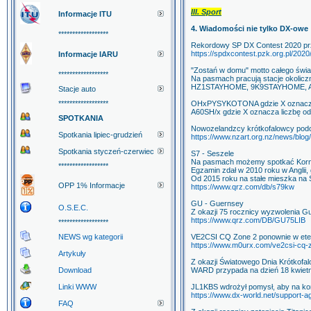
III. Sport
Informacje ITU
4. Wiadomości nie tylko DX-owe
******************
Rekordowy SP DX Contest 2020 prze
https://spdxcontest.pzk.org.pl/2020
Informacje IARU
"Zostań w domu" motto całego świa
******************
Na pasmach pracują stacje okoli
HZ1STAYHOME, 9K9STAYHOME, 
Stacje auto
******************
OHxPYSYKOTONA gdzie X oznacza l
A60SH/x gdzie X oznacza liczbę od 
SPOTKANIA
Nowozelandzcy krótkofalowcy pod
Spotkania lipiec-grudzień
https://www.nzart.org.nz/news/blo
Spotkania styczeń-czerwiec
S7 - Seszele
Na pasmach możemy spotkać Kornel
******************
Egzamin zdał w 2010 roku w Anglii
Od 2015 roku na stałe mieszka na 
OPP 1% Informacje
https://www.qrz.com/db/s79kw
GU - Guernsey
O.S.E.C.
Z okazji 75 rocznicy wyzwolenia 
https://www.qrz.com/DB/GU75LIB
******************
NEWS wg kategorii
VE2CSI CQ Zone 2 ponownie w et
https://www.m0urx.com/ve2csi-cq-z
Artykuły
Z okazji Światowego Dnia Krótkofa
Download
WARD przypada na dzień 18 kwietn
Linki WWW
JL1KBS wdrożył pomysł, aby na k
https://www.dx-world.net/support-ag
FAQ