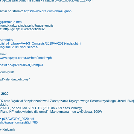
nica będzie pracować hiszpańska stacja okolicznościowa EE1MGY.
min na stronie:
https://www.qrz.com/db/4z0gaon
g/jidxrule-e.html
omdx.crk.cz/index.php?page=englis
t http://gc.qst.ru/en/section/32
/results/
English/4_Library/A-4-3_Contests/2019/AA2019-index.html
blog/sac-2019-final-scores/
ików:
//www.cqwpx.com/raw.htm?mode=ph
tps://t.co/q921h6dN3Q?amp=1
.com/grid/
.pl/kalendarz-dxowy/
a 2020
ZK oraz Wydział Bezpieczeństwa i Zarządzania Kryzysowego Świętokrzyskiego Urzędu Woj
skich.
 2020 r., od 5:00 do 5:59 UTC (7:00 do 7:59 czas lokalny).
Planu HF, odpowiednio dla emisji). Maksymalna moc wyjściowa: 100W.
.qrz.pl/ZAWODY_2020.pdf
ex.php?page=contest&id=785
w Kielcach