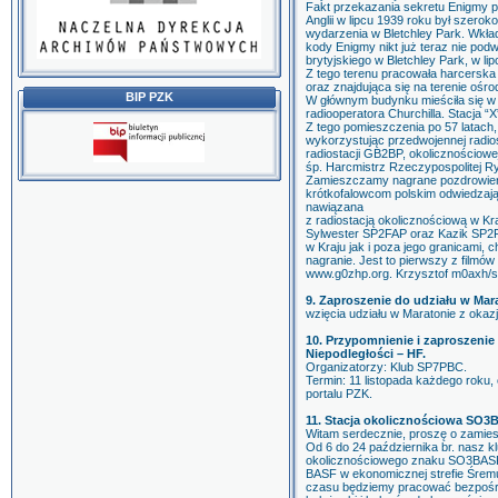
Fakt przekazania sekretu Enigmy p
Anglii w lipcu 1939 roku był szer
wydarzenia w Bletchley Park. Wkład
kody Enigmy nikt już teraz nie po
brytyjskiego w Bletchley Park, w lip
Z tego terenu pracowała harcerska
oraz znajdująca się na terenie ośro
BIP PZK
W głównym budynku mieściła się w c
radiooperatora Churchilla. Stacja “
Z tego pomieszczenia po 57 latach,
wykorzystując przedwojennej radios
radiostacji GB2BP, okolicznościowe
śp. Harcmistrz Rzeczypospolitej Ry
Zamieszczamy nagrane pozdrowieni
krótkofalowcom polskim odwiedzają
nawiązana
z radiostacją okolicznościową w Kra
Sylwester SP2FAP oraz Kazik SP2F
w Kraju jak i poza jego granicami, 
nagranie. Jest to pierwszy z film
www.g0zhp.org. Krzysztof m0axh/s
9. Zaproszenie do udziału w Mar
wzięcia udziału w Maratonie z okazj
10. Przypomnienie i zaproszeni
Niepodległości – HF.
Organizatorzy: Klub SP7PBC.
Termin: 11 listopada każdego roku,
portalu PZK.
11. Stacja okolicznościowa SO3
Witam serdecznie, proszę o zamiesz
Od 6 do 24 października br. nasz 
okolicznościowego znaku SO3BASF.
BASF w ekonomicznej strefie Śremu
czasu będziemy pracować bezpośr