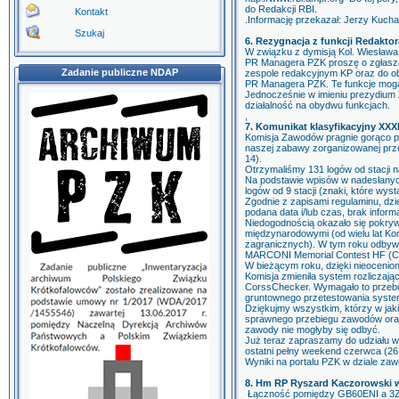
do Redakcji RBI.
Kontakt
.Informację przekazał: Jerzy Kuch
Szukaj
6. Rezygnacja z funkcji Redakto
W związku z dymisją Kol. Wiesława
PR Managera PZK proszę o zgłasza
Zadanie publiczne NDAP
zespole redakcyjnym KP oraz do ob
PR Managera PZK. Te funkcje mogą
Jednocześnie w imieniu prezydium
działalność na obydwu funkcjach.
,
7. Komunikat klasyfikacyjny XXX
Komisja Zawodów pragnie gorąco p
naszej zabawy zorganizowanej pr
14).
Otrzymaliśmy 131 logów od stacji
Na podstawie wpisów w nadesłanych 
logów od 9 stacji (znaki, które wyst
Zgodnie z zapisami regulaminu, dzien
podana data i/lub czas, brak informa
Niedogodnością okazało się pokry
międzynarodowymi (od wielu lat Kom
zagranicznych). W tym roku odbywa
MARCONI Memorial Contest HF (C
W bieżącym roku, dzięki nieoceni
Komisja zmieniła system rozlicza
CorssChecker. Wymagało to przebu
gruntownego przetestowania syste
Dziękujmy wszystkim, którzy w jaki
sprawnego przebiegu zawodów oraz
zawody nie mogłyby się odbyć.
Już teraz zapraszamy do udziału w 
ostatni pełny weekend czerwca (26
Wyniki na portalu PZK w dziale z
8. Hm RP Ryszard Kaczorowski w
Łączność pomiędzy GB60ENI a 3