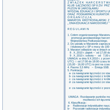
Z W I Ą Z E K H A R C E R S T W 
KLUB ŁĄCZNOŚCI SP 8 ZIV PRZ
PUZON W JAROSŁAWIU
WYDZIAŁ EDUKACJI I SPORTU 
ORAZ PODKARPACKI KURATOR OŚ
O R G A N I Z U J Ą
MARATON KRÓTKOFALARSKI Z 
„ DNIA EDUKACJI NARODOWEJ ”
R E G U L A M I N
1. Celem organizowanego Maratonu 
promocja jarosławskiego harcers
Województwa Podkarpackiego.
2. Do udziału w Maratonie zaprasza
i klubowych z SP o mocy do 100 W.
3. Maraton odbędzie się w dniach od
8 . X..2010 r. piątek – od 17,00 d
9 . X..2010 r. sobota – od 7,00 d
UWAGA: w dniu 9.X.2010 r. z przerw
UTC) i od 17:00 do 18:00 czasu l
(15,00 - 16,00 UTC) to jest na c
4. Pasmo 3,5 MHz – Emisja SSB.
5. Punktacja:
a- za nawiązanie łączności ze s
b- za nawiązanie łączności
c- za nawiązanie łączności z krótk
d- za nawiązanie łączności ze sta
„JAROSŁA
e- za nawiązanie łączności z pozos
w maraton
UWAGA : Rozdawanie punktów możli
możliwości ich łączenia
6. Klasyfikacja :
a- Radiostacje indywidualne naucz
b- Pozostałe radiostacje indywidu