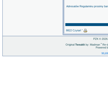
VY-73! – C
Adresatów Regulaminu prosimy bard
Organiz
8822 Czytań ˇ
PZK © 2026.
Original
TweakIt
by: Madman
ˇ
Re-d
Powered b
90,69