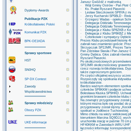
Janusz Gwóźdź z małżonką
· Wójt Gminy Ostrów - Pan Piotr C
· Ks. Prałat Ryszard Piasecki
Dyplomy-Awards
· Lesław Steczkowski SP8YA z m
· Jerzy Kucharski SP5BLD - Redak
Publikacje PZK
· Grzegorz Wadas - opiekun Schr
· Delegacja Oddziału Terenowego
Krótkofalowiec Polski
· Delegacja Oddziału Terenowego
· Delegacja z Klubu SP8ZKB z Kol
Komunikat PZK
· Delegacja z Klubu SP8KBZ z Mi
· Członkowie i sympatycy Dębick
Prezes Klubu przedstawił historię 40
BPK-OE1KDA
zabrali nasi znamienici goście: Pr
Skrzypczak SP2JMR, Prezes Tarno
******************
Pan Zdzisław Siwula i Pan Janusz G
Sprawy sportowe
Gminy Dębica. Głos zabrali również:
Ryszard Piasecki.
HST
Po okolicznościowych przemówienia
SP2JMR okolicznościowy grawerton 
rzecz rozwoju krótkofalarstwa. Dyp
SN0HQ
także zaproszonym gościom.
Po części oficjalnej wszyscy uczes
SP-DX Contest
Rozpoczęły się spotkania indywidu
krótkofalarskie.
Bardzo ważnym elementem spotkani
Zawody
członków SP8KKM i podjęcie uchwał
Współzawodnictwa
Bolesława Kłuska SP9HKD. Uchwała
gromkimi brawami członków klubu i
******************
Na zewnątrz przygotowany został g
Sprawy młodzieży
którymi można było się posilać do
przygotowany został słynny „Koci
Obozy PZK
spotkań w Jodłówce Tuchowskiej.
Mimo chłodu na wieży widokowej pi
******************
kierunkiem Marcina SQ9DJJ, wyc
uruchomiła stację w paśmie 70 cm
UKE-informacje
HF40KKM w Zawodach IARU UHF 43
łączności informując korespondent
******************