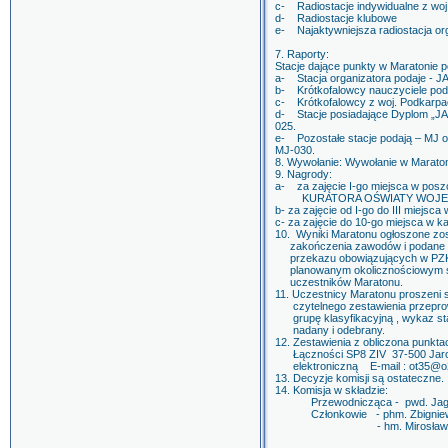
c- Radiostacje indywidualne z woj
d- Radiostacje klubowe
e- Najaktywniejsza radiostacja or
7. Raporty:
Stacje dające punkty w Maratonie p
a- Stacja organizatora podaje - JA
b- Krótkofalowcy nauczyciele pod
c- Krótkofalowcy z woj. Podkarpa
d- Stacje posiadające Dyplom „J
025.
e- Pozostałe stacje podają – MJ or
MJ-030.
8. Wywołanie: Wywołanie w Maraton
9. Nagrody:
a- za zajęcie I-go miejsca w po
KURATORA OŚWIATY WOJEW
b- za zajęcie od I-go do III miejs
c- za zajęcie do 10-go miejsca w
10. Wyniki Maratonu ogłoszone zos
zakończenia zawodów i podane 
przekazu obowiązujących w PZK 
planowanym okolicznościowym spo
uczestników Maratonu.
11. Uczestnicy Maratonu proszeni są
czytelnego zestawienia przeprowa
grupę klasyfikacyjną , wykaz stacj
nadany i odebrany.
12. Zestawienia z obliczona punkta
Łączności SP8 ZIV 37-500 Jarosł
elektroniczną E-mail : ot35@o2
13. Decyzje komisji są ostateczne.
14. Komisja w składzie:
Przewodnicząca - pwd. Jagod
Członkowie - phm. Zbigniew G
- hm. Mirosław Froń SP