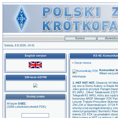
Sobota, 8.8.2026, 14:41
English version
KS-40. Komunikat 
Opcje newsa
Komunikat Se
Witam wszystk
informacje:
100-lecie GDYNI
1. HST HST HST.
Otwarcie VII Mis
się ono w Domu Kultury w Rawie Ma
Jako goście przybyli: Panajot D
R1 IARU , Oliver Tabakowski Z32T
Telegrafii R1 IARU, który jest sęd
Szukaj znaku
honorowy ARDF Manager PZK Pan E
Leszek Trębski Prezydent Skierni
W bazie
OSEC
ZM LOK w Skierniewicach. OT24 P
(3358 członków/członkiń PZK):
artystycznej wystąpił dziecięcy z
otworzył gospodarz Burmistrz Raw
imieniu ZG PZK i ja powitałem dost
Mistrzostwa w HST są jednym z gł