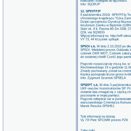
koleżanki i kolegów do łączności.
Info: SQ3RJP
12. SP9YFF/P
9 października 2010r. SP9YFF/p 
chronionego krajobrazu "Góra Za
Dzięki uprzejmości Dyrekcji Muzeu
terytorium Zamku w Będzinie (GBN
Start ok. 8 lt. Pasma 80-2m SSB, 
QSL via SQ9IDG
Więcej informacji na http://wff-silesi
VY 73, 44 Krzysiek sp9upk
SP5OI s.k.
W dniu 2.10.2010 po dług
SP5OI. Wieloletni prezes Oddział
członek OKR WOT. Członek założyci
do ostatniej chwili! Cześć jego pami
Pogrzeb rozpoczął się mszą św. w k
Rechniewskiego 14 o godzinie 11.00
Zmarły pochowany został na cmenta
Kazika pożegnało liczne grono kró
Info: Zygmunt Szumski SP5ELA
SP5EPT s.k.
W dniu 3 październik
UKF-owców i konstruktorów SP. Pr
ostatnie lata zmagał się z ciężką 
pozostanie w mojej pamięci.
Pogrzeb odbędzie sie w poniedziałek
warszawskiego Cmentarza Komunal
Marek Reszka SP5HEJ
Tyle informacji na dzisiaj.
Vy 73! Piotr SP2JMR prezes PZK
Załącznik!