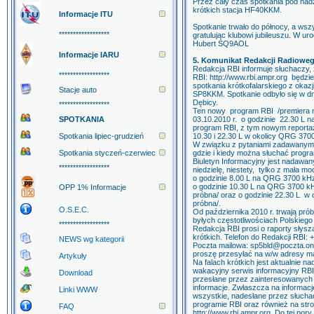
Przez cały czas spotkania pod n
krótkich stacja HF40KKM.
Informacje ITU
Spotkanie trwało do północy, a ws
******************
gratulując klubowi jubileuszu. W ur
Hubert SQ9AOL
Informacje IARU
5. Komunikat Redakcji Radioweg
Redakcja RBI informuje słuchaczy, ż
******************
RBI: http://www.rbi.ampr.org będz
spotkania krótkofalarskiego z okaz
Stacje auto
SP8KKM. Spotkanie odbyło się w dn
Dębicy.
******************
Ten nowy program RBI /premiera na
SPOTKANIA
03.10.2010 r. o godzinie 22.30 L na
program RBI, z tym nowym reportaż
Spotkania lipiec-grudzień
10.30 i 22.30 L w okolicy QRG 370
W związku z pytaniami zadawanymi 
Spotkania styczeń-czerwiec
gdzie i kiedy można słuchać prog
Biuletyn Informacyjny jest nadaw
******************
niedzielę, niestety, tylko z mała m
o godzinie 8.00 L na QRG 3700 kHz
o godzinie 10.30 L na QRG 3700 kH
OPP 1% Informacje
próbna/ oraz o godzinie 22.30 L w
próbna/.
O.S.E.C.
Od października 2010 r. trwają pró
byłych częstotliwościach Polskiego
******************
Redakcja RBI prosi o raporty słys
krótkich. Telefon do Redakcji RBI
NEWS wg kategorii
Poczta mailowa: sp5bld@poczta.one
proszę przesyłać na w/w adresy ma
Artykuły
Na falach krótkich jest aktualnie 
wakacyjny serwis informacyjny RBI
Download
przesłane przez zainteresowanych
informacje. Zwłaszcza na informacj
Linki WWW
wszystkie, nadesłane przez słuch
programie RBI oraz również na stro
FAQ
http://www.rbi.ampr.org Do tej pory