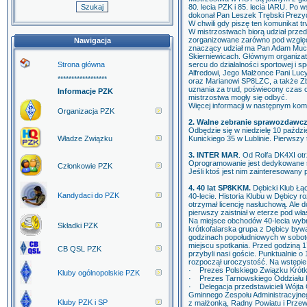
80. lecia PZK i 85. lecia IARU. Po 
dokonał Pan Leszek Trębski Prezyd
W chwili gdy piszę ten komunikat 
W mistrzostwach biorą udział przed
zorganizowane zarówno pod względ
Nawigacja
znaczący udział ma Pan Adam Muc
Skierniewicach. Głównym organiza
Strona główna
sercu do działalności sportowej i s
Alfredowi, Jego Małżonce Pani L
******************
oraz Marianowi SP8LZC, a także Z
uznania za trud, poświecony czas o
Informacje PZK
mistrzostwa mogły się odbyć.
Więcej informacji w następnym ko
Organizacja PZK
2. Walne zebranie sprawozdawcz
Odbędzie się w niedzielę 10 paździ
Władze Związku
Kunickiego 35 w Lublinie. Pierwszy 
3. INTER MAR
. Od Rolfa DK4XI o
Oprogramowanie jest dedykowane sz
Członkowie PZK
Jeśli ktoś jest nim zainteresowany
4. 40 lat SP8KKM.
Dębicki Klub Łą
Kandydaci do PZK
40-lecie. Historia Klubu w Dębicy r
otrzymał licencję nasłuchową. Ale d
pierwszy zaistniał w eterze pod 
Na miejsce obchodów 40-lecia wybr
Składki PZK
krótkofalarska grupa z Dębicy bywa
godzinach popołudniowych w sobotę
miejscu spotkania. Przed godziną 1
CB QSL PZK
przybyli nasi goście. Punktualnie
rozpoczął uroczystość. Na wstępie 
· Prezes Polskiego Związku Krót
Kluby ogólnopolskie PZK
· Prezes Tarnowskiego Oddziału 
· Delegacja przedstawicieli Wójta
Gminnego Zespołu Administracyjneg
Kluby PZK i SP
z małżonką, Radny Powiatu i Prze