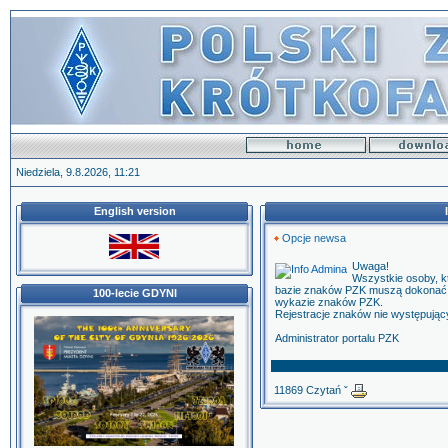
Niedziela, 9.8.2026, 11:21
English version
Opcje newsa
Uwaga!
Wszystkie osoby, kt
bazie znaków PZK muszą dokonać re
100-lecie GDYNI
wykazie znaków PZK.
Rejestracje znaków nie występują
Administrator portalu PZK
11869 Czytań ˇ