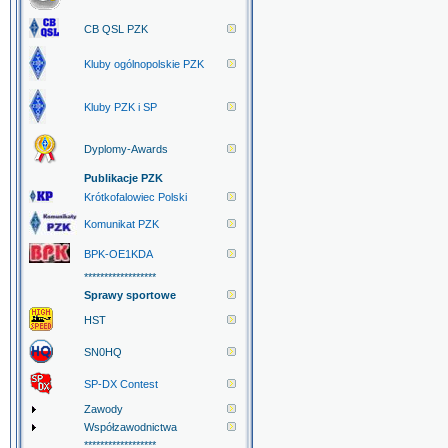
CB QSL PZK
Kluby ogólnopolskie PZK
Kluby PZK i SP
Dyplomy-Awards
Publikacje PZK
Krótkofalowiec Polski
Komunikat PZK
BPK-OE1KDA
******************
Sprawy sportowe
HST
SN0HQ
SP-DX Contest
Zawody
Współzawodnictwa
******************