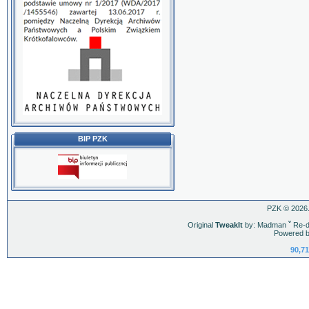
BIP PZK
PZK © 2026.
Original
TweakIt
by: Madman
ˇ
Re-d
Powered b
90,71