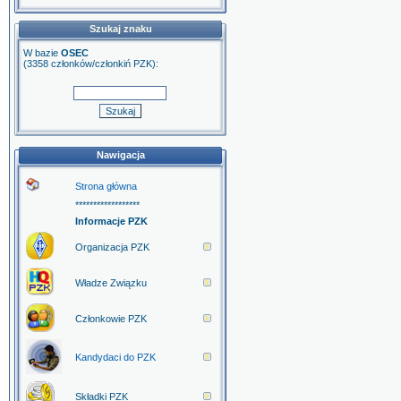
Szukaj znaku
W bazie
OSEC
(3358 członków/członkiń PZK):
Nawigacja
Strona główna
******************
Informacje PZK
Organizacja PZK
Władze Związku
Członkowie PZK
Kandydaci do PZK
Składki PZK